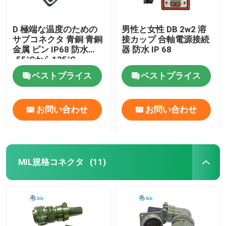
D 極端な温度のための
男性と女性 DB 2w2 溶
サブコネクタ 青銅 青銅
接カップ 合軸電源接続
金属 ピン IP68 防水
器 防水 IP 68
-55°Cから125°C
ベストプライス
ベストプライス
お問い合わせ
お問い合わせ
MIL規格コネクタ
(11)