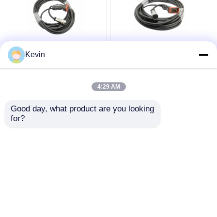
防水 HUAWEI AISG ケー
AISGケーブル RET制御
Kevin
ブル DB9 - M16 8 ピン
ケーブル D-Sub 9ピン
メス 5 メートル長
オス - AISG 8ピン メス
10メートル
4:29 AM
ベストプライス
ベストプライス
Good day, what product are you looking 
for?
お問い合わせ
お問い合わせ
多くを見て下さい
ホーム
企業情報
お問い合わせ
Desktop Site
地図
プライバシーポリシー