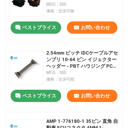
MOQ：500
価格：交渉可能
工場ツアー
ベストプライス
お問い合わせ
品質管理
連絡 ください
2.54mm ピッチ IDCケーブルアセ
ンブリ 10-64 ピン イジェクター
ヘッダー - PBT ハウジング PCB
ニュース
コネクタ
MOQ：500
価格：交渉可能
ブログ
ベストプライス
お問い合わせ
引金 を 求め て ください
AMP 1-776180-1 35ピン 直角 自
GX航空コネクタ
動車 ECUコネクタ 4MM 1-