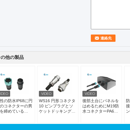
その他の製品
性の防水IP68に円
WS16 円形コネクタ
後部土台にパネルを
防
のコネクターの男
10 ピンプラグとソ
はめるためにM19防
接
を締めている
ケットドッキングコ
水コネクターPA66
ン
A66 M19の自己
ネクタ 7 ~ 10 ピン
材料ケーブルを締め
ピ
5A 400V
ている自己