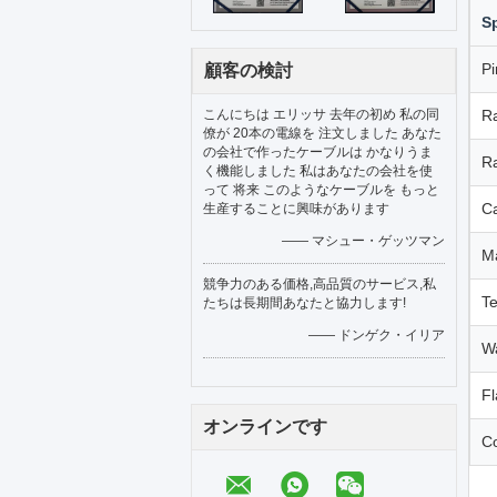
Sp
Pi
顧客の検討
こんにちは エリッサ 去年の初め 私の同
Ra
僚が 20本の電線を 注文しました あなた
の会社で作ったケーブルは かなりうま
Ra
く機能しました 私はあなたの会社を使
って 将来 このようなケーブルを もっと
Ca
生産することに興味があります
—— マシュー・ゲッツマン
Ma
競争力のある価格,高品質のサービス,私
T
たちは長期間あなたと協力します!
—— ドンゲク・イリア
Wa
F
オンラインです
Co