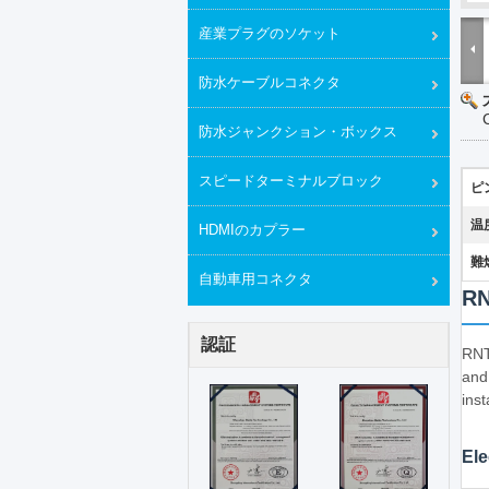
産業プラグのソケット
防水ケーブルコネクタ
防水ジャンクション・ボックス
スピードターミナルブロック
ピ
温
HDMIのカプラー
難
自動車用コネクタ
RN
認証
RNT
and
inst
Ele