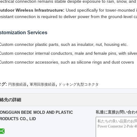
lectrical connection remains stable despite exposure to rain, snow, an
utdoor Wireless Infrastructure:
Used specifically for tower-mounted i
esistant connection is required to deliver power from the ground-level c
tomization Services
Custom connector plastic parts, such as insulator, nut, housing etc.
Custom connector internal conductors, male and female pins, with silver
Custom connector accessories, such as silicone rings and dust covers
,
,
タグ:
円形接続器
軍用回形接続器
ドッキング丸型コネクタ
絡先の詳細
私達に直接お問い合わ
ONGGUAN BEDE MOLD AND PLASTIC
RODUCTS CO., LID