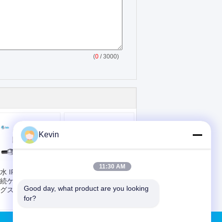
(
0
/ 3000)
Kevin
11:30 AM
水 IP68 M16 円形
IP68 M16 防水円形
続ケーブル ドッキ
接続パネル 設置
Good day, what product are you looking 
グスタイル 6~10
6~10ピン 4A 200V
for?
ン 4A 200V