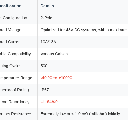
ecification
Details
n Configuration
2-Pole
ted Voltage
Optimized for 48V DC systems, with a maximum 
ted Current
10A/13A
ble Compatibility
Various Cables
ting Cycles
500
emperature Range
-40 °C to +100°C
terproof Rating
IP67
lame Retardancy
UL 94V-0
ntact Resistance
Extremely low at < 1.0 mΩ (milliohm) initially