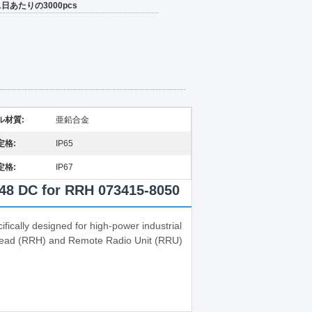
1日あたりの3000pcs
ル材質:
亜鉛合金
定格:
IP65
定格:
IP67
 48 DC for RRH 073415-8050
fically designed for high-power industrial
o Head (RRH) and Remote Radio Unit (RRU)