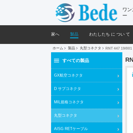
ワン
ー
家へ
製品
わたしたち に つい て
ホーム
製品
丸型コネクタ
RNT 447 19/001 
RN
すべての製品
GX航空コネクタ
D サブコネクタ
MIL規格コネクタ
丸型コネクタ
AISG RETケーブル