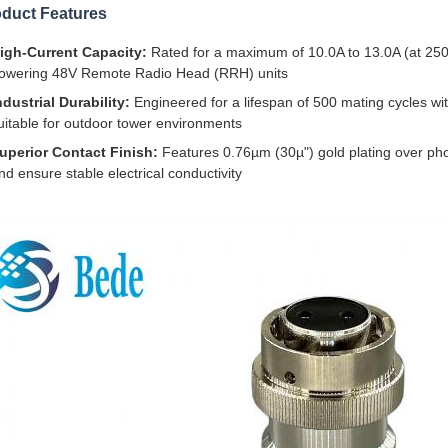
duct Features
igh-Current Capacity:
Rated for a maximum of 10.0A to 13.0A (at 250
owering 48V Remote Radio Head (RRH) units
ndustrial Durability:
Engineered for a lifespan of 500 mating cycles wit
uitable for outdoor tower environments
uperior Contact Finish:
Features 0.76µm (30µ") gold plating over pho
nd ensure stable electrical conductivity