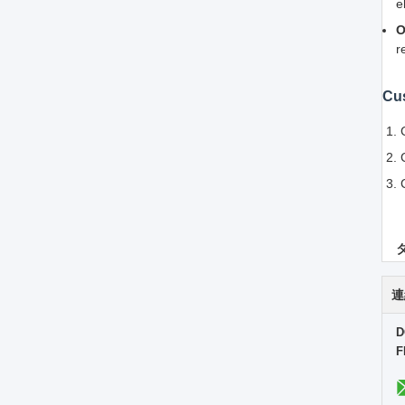
e
O
r
Cus
連
D
F