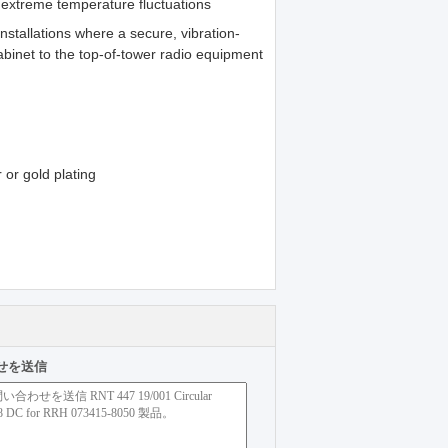
d extreme temperature fluctuations
nstallations where a secure, vibration-
abinet to the top-of-tower radio equipment
 or gold plating
せを送信