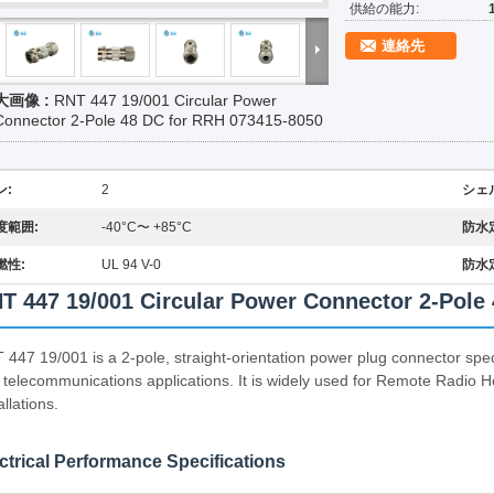
供給の能力:
連絡先
大画像 :
RNT 447 19/001 Circular Power
Connector 2-Pole 48 DC for RRH 073415-8050
ン:
2
シェ
度範囲:
-40°C〜 +85°C
防水
燃性:
UL 94 V-0
防水
T 447 19/001 Circular Power Connector 2-Pole
 447 19/001 is a 2-pole, straight-orientation power plug connector speci
 telecommunications applications. It is widely used for Remote Radi
allations.
ctrical Performance Specifications