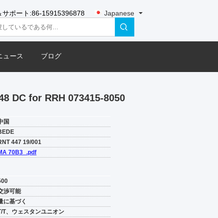
サポート:
86-15915396878
Japanese
ニュース
ブログ
 48 DC for RRH 073415-8050
中国
BEDE
RNT 447 19/001
MA 70B3_.pdf
500
交渉可能
量に基づく
T/T、ウェスタンユニオン