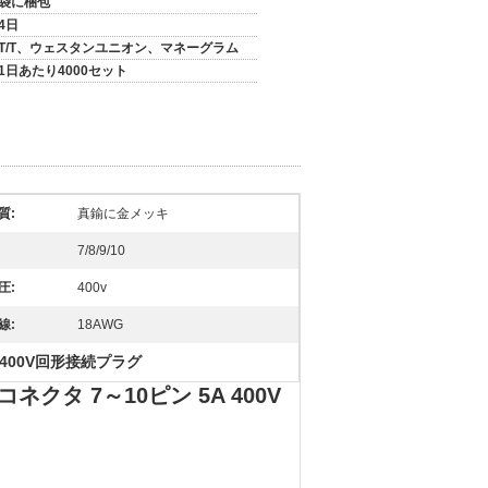
袋に梱包
4日
T/T、ウェスタンユニオン、マネーグラム
1日あたり4000セット
質:
真鍮に金メッキ
7/8/9/10
圧:
400v
線:
18AWG
400V回形接続プラグ
クタ 7～10ピン 5A 400V