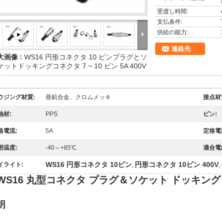
受渡し時間:
支払条件:
供給の能力:
連絡先
大画像 :
WS16 円形コネクタ 10 ピンプラグとソ
ケットドッキングコネクタ 7 ~ 10 ピン 5A 400V
ウジング材質:
亜鉛合金、クロムメッキ
接点材
熱材:
PPS
ピン:
格電流:
5A
定格電
用温度:
-40～+85℃
適合電
WS16 円形コネクタ 10ピン
円形コネクタ 10ピン 400V
イライト:
,
,
WS16 丸型コネクタ プラグ＆ソケット ドッキングコネ
明