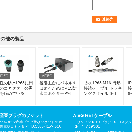
その他の製品
性の防水IP68に円
後部土台にパネルを
防水 IP68 M16 円形
I
のコネクターの男
はめるためにM19防
接続ケーブル ドッキ
接
を締めている
水コネクターPA66
ングスタイル 6~10
6
A66 M19の自己
材料ケーブルを締め
ピン 4A 200V
ている自己
産業プラグのソケット
AISG RETケーブル
5つのピン産業プラグ及びソケットの産
エリクソン RRU プラグ DCコネクタ
業電源コネクタIP44 AC380-415V 16A
RNT 447 19/001