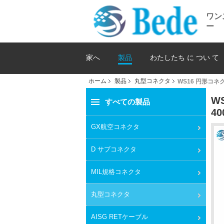
ワン
ー
家へ
製品
わたしたち に つい て
ホーム
製品
丸型コネクタ
WS16 円形コネク
W
すべての製品
40
GX航空コネクタ
D サブコネクタ
MIL規格コネクタ
丸型コネクタ
AISG RETケーブル