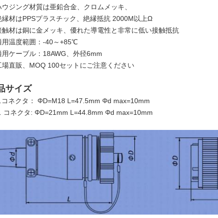
ハウジング材質は亜鉛合金、クロムメッキ、
絶縁材はPPSプラスチック、
絶縁抵抗 2000M以上
Ω
接触材は銅に金メッキ、優れた導電性と非常に低い接触抵抗
適用温度範囲：-40～+85℃
適用ケーブル：18AWG、外径6mm
工場直販、MOQ 100セットにご注意ください
品サイズ
コネクタ： ΦD=M18 L=47.5mm Φd max=10mm
 コネクタ: ΦD=21mm L=44.8mm Φd max=10mm