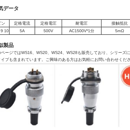
気データ
ピン
定格電流
定格電圧
耐電圧
接触抵抗
 9 10
5A
500V
AC1500V*1分
5mΩ
似製品
のページではWS16、WS20、WS24、WS28も販売しており、シリー
タイプも含まれています。ご興味のある方はお気軽にお問い合わせくだ