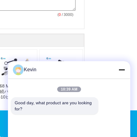
(
0
/ 3000)
Kevin
P68 M16 防水円形
9 10 12 14 ピン
10:39 AM
続パネル 設置
400V 5A WS20 丸型
~10ピン 4A 200V
コネクタ、角フラン
ジと防塵カバー付き
Good day, what product are you looking 
for?
見積依頼
送信する