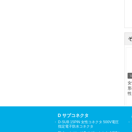
女
形
性
P
D サブコネクタ
D-SUB 15PIN 女性コネクタ 500V電圧
指定電子防水コネクタ