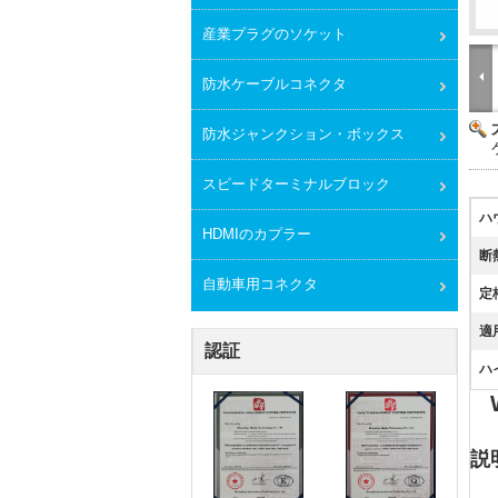
産業プラグのソケット
防水ケーブルコネクタ
防水ジャンクション・ボックス
スピードターミナルブロック
ハ
HDMIのカプラー
断
自動車用コネクタ
定
適
認証
ハ
説