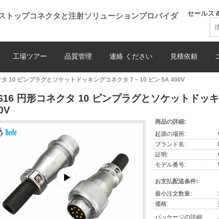
セールス＆
ストップコネクタと注射ソリューションプロバイダ
工場ツアー
品質管理
連絡 ください
見積依頼
タ 10 ピンプラグとソケットドッキングコネクタ 7 ~ 10 ピン 5A 400V
S16 円形コネクタ 10 ピンプラグとソケットドッキング
0V
商品の詳細:
起源の場所:
ブランド名:
証明:
モデル番号:
お支払配送条件:
最小注文数量:
価格:
パッケージの詳細: