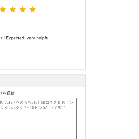
 i Expected. very helpful
せを送信