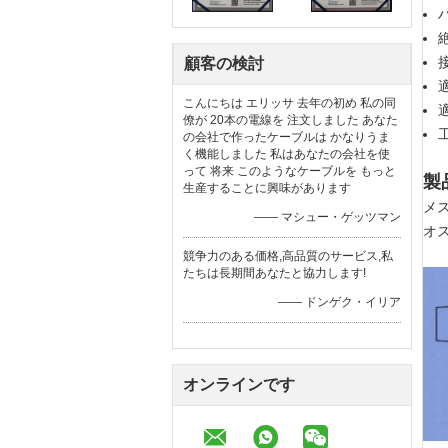
顧客の検討
こんにちは エリッサ 去年の初め 私の同
僚が 20本の電線を 注文しました あなた
の会社で作ったケーブルは かなりうま
く機能しました 私はあなたの会社を使
って 将来 このようなケーブルを もっと
製
生産することに興味があります
メス
—— マシュー・ゲッツマン
オス
競争力のある価格,高品質のサービス,私
たちは長期間あなたと協力します!
—— ドンゲク・イリア
オンラインです