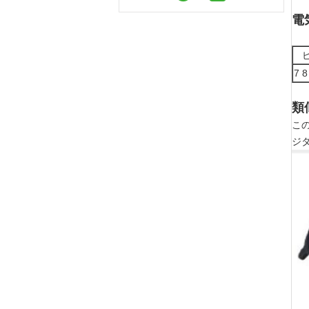
電
7 8
類
こ
ジ