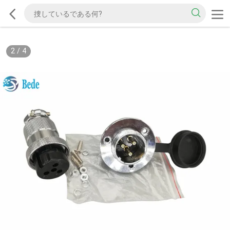
2
/
4