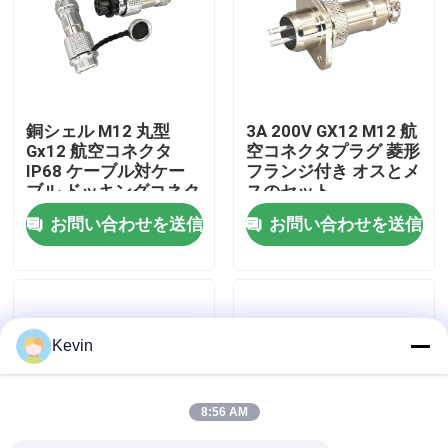
工場ツアー
品質管理
銅シェル M12 丸型
3A 200V GX12 M12 航
Gx12 航空コネクタ
空コネクタプラグ 菱形
IP68 ケーブル対ケー
フランジ付き オスとメ
連絡 ください
ブル ドッキングコネク
スのセット
タ 2～7 ピン
お問い合わせを送信
お問い合わせを送信
ニュース
ブログ
Kevin
引金 を 求め て ください
8:56 AM
GX航空コネクタ